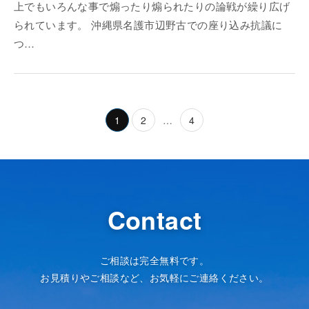
上でもいろんな事で煽ったり煽られたりの論戦が繰り広げ
られています。 沖縄県名護市辺野古での座り込み抗議に
つ…
1
2
…
4
Contact
ご相談は完全無料です。
お見積りやご相談など、お気軽にご連絡ください。