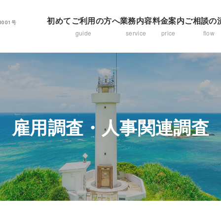
初めてご利用の方へ
業務内容
料金案内
ご相談の
001号
guide
service
price
flow
雇用調査・人事関連調査