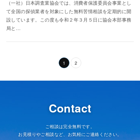
（一社）日本調査業協会では、消費者保護委員会事業とし
て全国の探偵業者を対象にした無料苦情相談を定期的に開
設しています。この度も令和２年３月５日に協会本部事務
局と…
1
2
Contact
ご相談は完全無料です。
お見積りやご相談など、お気軽にご連絡ください。