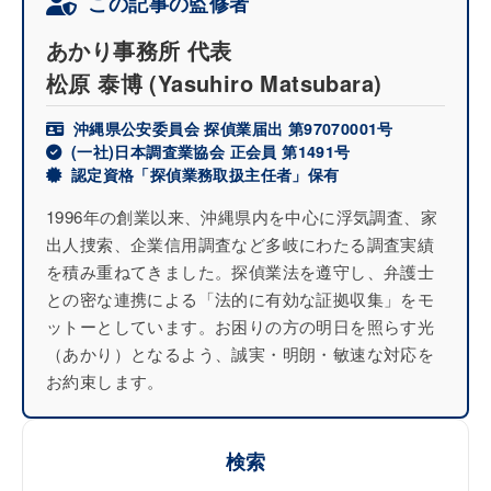
この記事の監修者
あかり事務所 代表
松原 泰博
(Yasuhiro Matsubara)
沖縄県公安委員会 探偵業届出 第97070001号
(一社)日本調査業協会 正会員 第1491号
認定資格「探偵業務取扱主任者」保有
1996年の創業以来、沖縄県内を中心に浮気調査、家
出人捜索、企業信用調査など多岐にわたる調査実績
を積み重ねてきました。探偵業法を遵守し、弁護士
との密な連携による「法的に有効な証拠収集」をモ
ットーとしています。お困りの方の明日を照らす光
（あかり）となるよう、誠実・明朗・敏速な対応を
お約束します。
検索