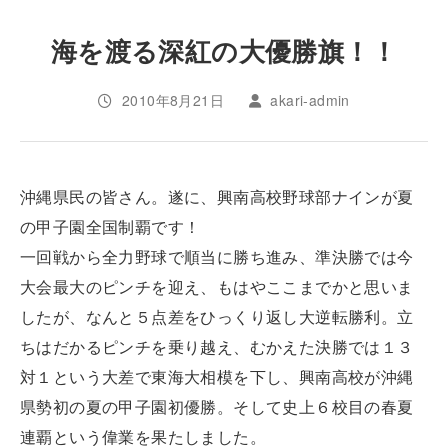
海を渡る深紅の大優勝旗！！
2010年8月21日
akari-admin
沖縄県民の皆さん。遂に、興南高校野球部ナインが夏
の甲子園全国制覇です！
一回戦から全力野球で順当に勝ち進み、準決勝では今
大会最大のピンチを迎え、もはやここまでかと思いま
したが、なんと５点差をひっくり返し大逆転勝利。立
ちはだかるピンチを乗り越え、むかえた決勝では１３
対１という大差で東海大相模を下し、興南高校が沖縄
県勢初の夏の甲子園初優勝。そして史上６校目の春夏
連覇という偉業を果たしました。