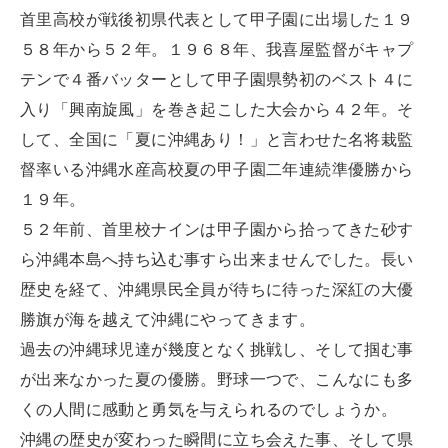
首里高校が戦後初県代表として甲子園に出場した１９
５８年から５２年。１９６８年、我喜屋監督がキャプ
テンで４番バッターとして甲子園県勢初のベスト４に
入り「興南旋風」を巻き起こした大会から４２年。そ
して、全国に「夏に沖縄あり！」と言わせた名将栽監
督率いる沖縄水産高校夏の甲子園二年連続準優勝から
１９年。
５２年前、首里校ナインは甲子園から拾ってきた砂す
ら沖縄本島へ持ち込む事すら出来ませんでした。長い
歴史を経て、沖縄県民全員が待ちに待った深紅の大優
勝旗が海を越えて沖縄にやってきます。
過去の沖縄球児達が幾度となく挑戦し、そして掴む事
が出来なかった夏の優勝。野球一つで、こんなにも多
くの人間に感動と勇気を与えられるのでしょうか。
沖縄の歴史が変わった瞬間に立ち会えた事、そして県