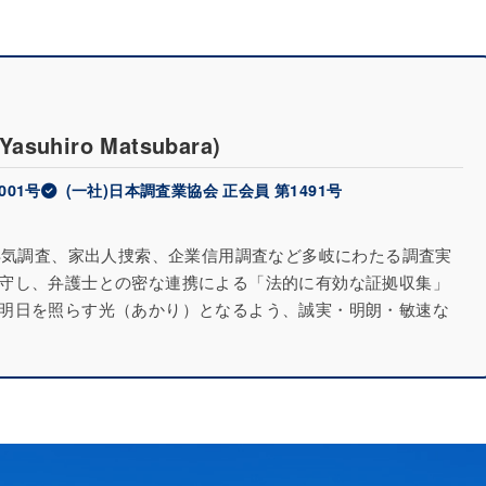
(Yasuhiro Matsubara)
001号
(一社)日本調査業協会 正会員 第1491号
に浮気調査、家出人捜索、企業信用調査など多岐にわたる調査実
守し、弁護士との密な連携による「法的に有効な証拠収集」
明日を照らす光（あかり）となるよう、誠実・明朗・敏速な