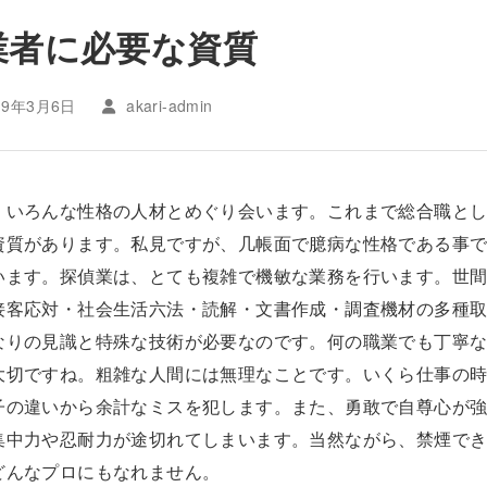
業者に必要な資質
19年3月6日
akari-admin
、いろんな性格の人材とめぐり会います。これまで総合職と
資質があります。私見ですが、几帳面で臆病な性格である事
います。探偵業は、とても複雑で機敏な業務を行います。世
接客応対・社会生活六法・読解・文書作成・調査機材の多種
なりの見識と特殊な技術が必要なのです。何の職業でも丁寧
大切ですね。粗雑な人間には無理なことです。いくら仕事の
子の違いから余計なミスを犯します。また、勇敢で自尊心が
集中力や忍耐力が途切れてしまいます。当然ながら、禁煙で
どんなプロにもなれません。