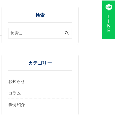
検索
し
で
カテゴリー
間
取
な
お知らせ
時
コラム
強
き
事例紹介