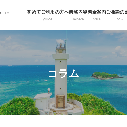
初めてご利用の方へ
業務内容
料金案内
ご相談の
001号
guide
service
price
flow
コラム