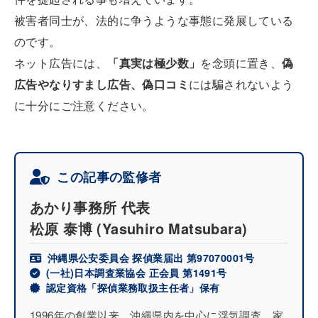
被害者同士が、法的に争うような事態に発展している
のです。
ネット広告には、
「真実は極少数」
を念頭に置き、
偽
広告やなりすまし広告、偽口コミ
には騙されないよう
に十分にご注意ください。
この記事の監修者
あかり事務所 代表
松原 泰博
(Yasuhiro Matsubara)
沖縄県公安委員会 探偵業届出 第97070001号
(一社)日本調査業協会 正会員 第1491号
認定資格「探偵業務取扱主任者」保有
1996年の創業以来、沖縄県内を中心に浮気調査、家