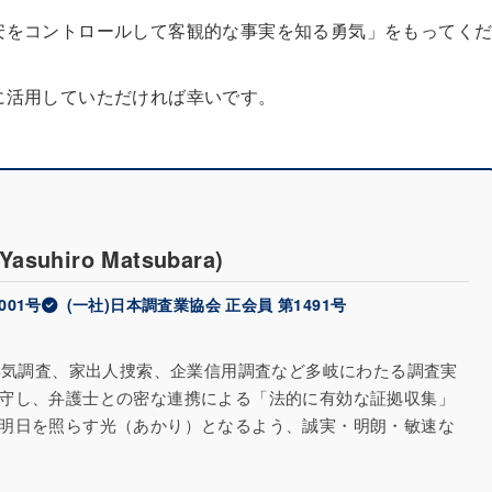
安をコントロールして客観的な事実を知る勇気」をもってく
に活用していただければ幸いです。
(Yasuhiro Matsubara)
001号
(一社)日本調査業協会 正会員 第1491号
に浮気調査、家出人捜索、企業信用調査など多岐にわたる調査実
守し、弁護士との密な連携による「法的に有効な証拠収集」
明日を照らす光（あかり）となるよう、誠実・明朗・敏速な