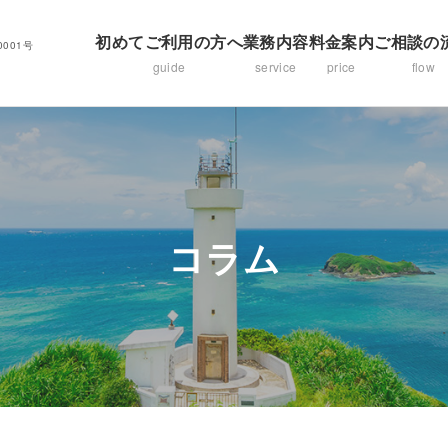
初めてご利用の方へ
業務内容
料金案内
ご相談の
001号
guide
service
price
flow
コラム