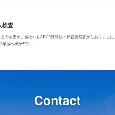
入検査
る立入検査が、当社へも8月20日所轄の那覇警察署からありました
偵業届出者が60件…
Contact