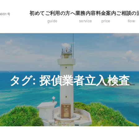
初めてご利用の方へ
業務内容
料金案内
ご相談の
001号
guide
service
price
flow
タグ:
探偵業者立入検査