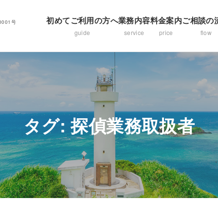
初めてご利用の方へ
業務内容
料金案内
ご相談の
001号
guide
service
price
flow
タグ:
探偵業務取扱者