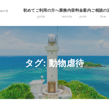
初めてご利用の方へ
業務内容
料金案内
ご相談の
001号
guide
service
price
flow
タグ:
動物虐待