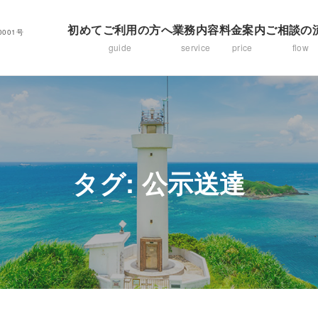
初めてご利用の方へ
業務内容
料金案内
ご相談の
001号
guide
service
price
flow
タグ:
公示送達