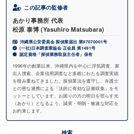
この記事の監修者
あかり事務所 代表
松原 泰博
(Yasuhiro Matsubara)
沖縄県公安委員会 探偵業届出 第97070001号
(一社)日本調査業協会 正会員 第1491号
認定資格「探偵業務取扱主任者」保有
1996年の創業以来、沖縄県内を中心に浮気調査、家
出人捜索、企業信用調査など多岐にわたる調査実績
を積み重ねてきました。探偵業法を遵守し、弁護士
との密な連携による「法的に有効な証拠収集」をモ
ットーとしています。お困りの方の明日を照らす光
（あかり）となるよう、誠実・明朗・敏速な対応を
お約束します。
検索