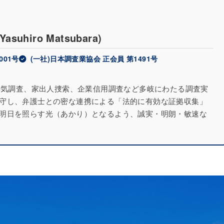
(Yasuhiro Matsubara)
001号
(一社)日本調査業協会 正会員 第1491号
に浮気調査、家出人捜索、企業信用調査など多岐にわたる調査実
守し、弁護士との密な連携による「法的に有効な証拠収集」
明日を照らす光（あかり）となるよう、誠実・明朗・敏速な