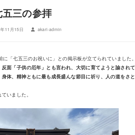
七五三の参拝
5年11月15日
akari-admin
の前に「七五三のお祝いに」との掲示板が立てられていました
」反面「子供の厄年」とも言われ、大切に育てようと諭され
。身体、精神ともに最も成長盛んな節目に祈り、人の道をさ
れていました。