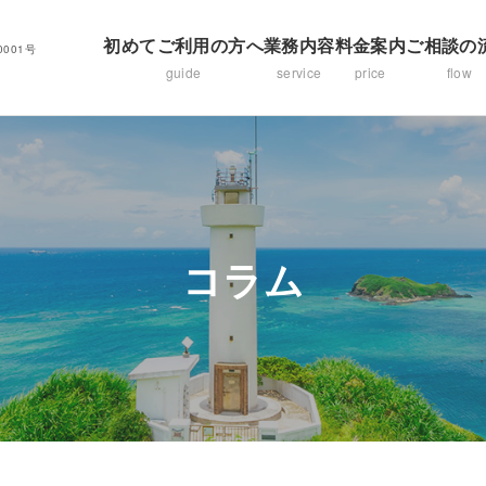
初めてご利用の方へ
業務内容
料金案内
ご相談の
001号
guide
service
price
flow
コラム